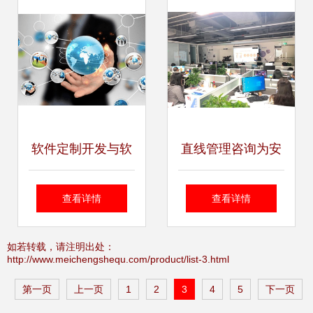
软件定制开发与软
直线管理咨询为安
件咨询 企业数字化
华光电做第一期员
查看详情
查看详情
转型的双引擎
工技能提升辅导-深
如若转载，请注明出处：
http://www.meichengshequ.com/product/list-3.html
圳直线管理咨询
第一页
上一页
1
2
3
4
5
下一页